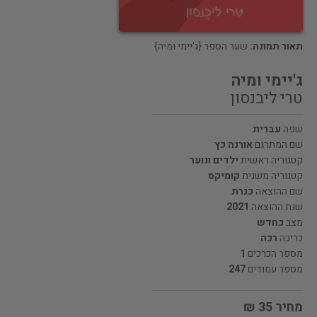
תאור תמונה:
שער הספר {ג'יימי ומיה}
ג'יימי ומיה
טרי ליבנסון
שפה
עברית
שם המתרגם
אורנה כץ
קטגוריה ראשית
ילדים ונוער
קטגוריה משנית
קומיקס
שם ההוצאה
כנרת
שנת ההוצאה
2021
מצב
כחדש
כריכה
רכה
מספר הכרכים
1
מספר עמודים
247
מחיר 35 ₪