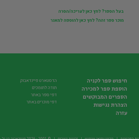
בעל הספר? לחץ כאן לעריכה/הסרה
מוכר ספר זהה? לחץ כאן להוספה למאגר
חיפוש ספר לקניה
הדסטארט פיינדאבוק
תודה לתומכים
הוספת ספר למכירה
דפי ספר באתר
הספרים המבוקשים
דפי מוכרים באתר
הצהרת נגישות
עזרה
ות הפרטיות
תקנון ותנאי שימוש
זכויות יוצרים
© 2001 -
2026
פיינדאבוק.קו.יל - היד2 של הספרים ה