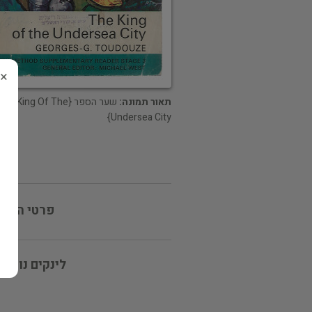
×
תאור תמונה:
שער הספר {King Of The
Undersea City}
פרטי המוכ
לינקים נוספי