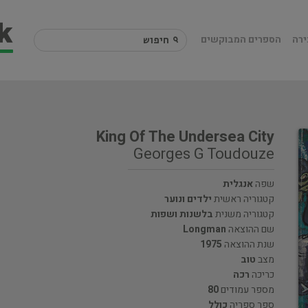
ירה
הספרים המבוקשים
King Of The Undersea City
Georges G Toudouze
שפה
אנגלית
קטגוריה ראשית
ילדים ונוער
קטגוריה משנית
בלשנות ושפות
שם ההוצאה
Longman
שנת ההוצאה
1975
מצב
טוב
כריכה
רכה
מספר עמודים
80
ספר ספריה
כולל