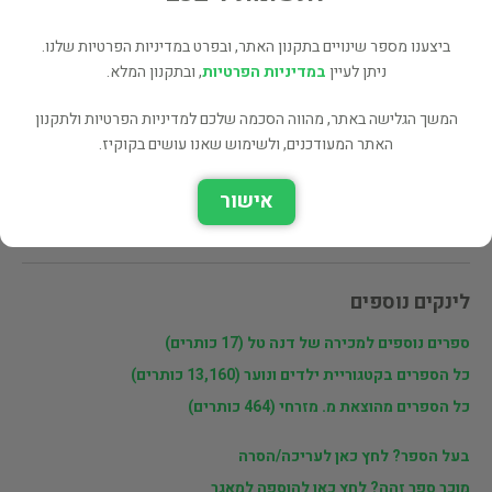
ביצענו מספר שינויים בתקנון האתר, ובפרט במדיניות הפרטיות שלנו.
שתף
ניתן לעיין
במדיניות הפרטיות
, ובתקנון המלא.
המשך הגלישה באתר, מהווה הסכמה שלכם למדיניות הפרטיות ולתקנון
האתר המעודכנים, ולשימוש שאנו עושים בקוקיז.
פרטי המוכר
דנה טל
אישור
לא שולחת בדואר. נמצאת ליד נמיר/פנקס.
לינקים נוספים
ספרים נוספים למכירה של דנה טל (17 כותרים)
כל הספרים בקטגוריית ילדים ונוער (13,160 כותרים)
כל הספרים מהוצאת מ. מזרחי (464 כותרים)
בעל הספר? לחץ כאן לעריכה/הסרה
מוכר ספר זהה? לחץ כאן להוספה למאגר