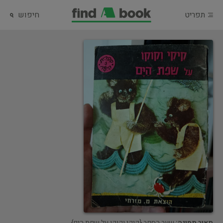
תפריט
חיפוש
תאור תמונה:
שער הספר {קיקי וקוקו על שפת הים}