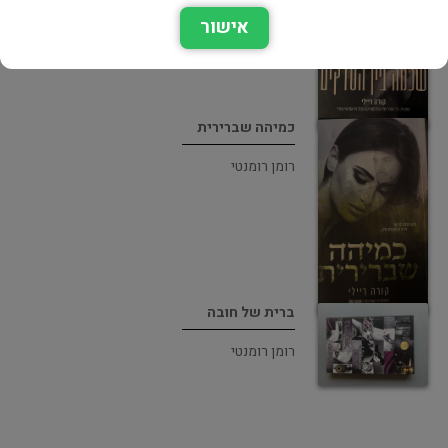
אישור
כמיהה שברירית
רומן רומנטי
ברית של חובה
רומן רומנטי