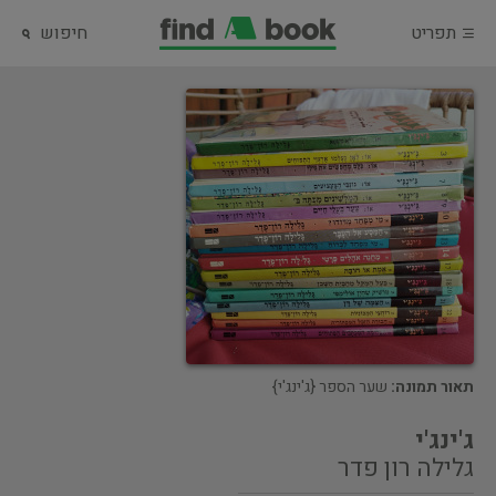
תפריט
חיפוש
תאור תמונה:
שער הספר {ג'ינג'י}
ג'ינג'י
גלילה רון פדר